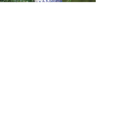
Treffen Sie den
Künstler
Tímea erstellt hochwertige
realistische, individuelle Porträts
Ihrer geliebten Haustiere, die ihre
Persönlichkeit einfangen.
Alle Porträts sind
handgezeichnet nach Fotovorlage
nur mit den besten
Kunstmaterialien.
Weiterlesen
Bozsoky-Kunst